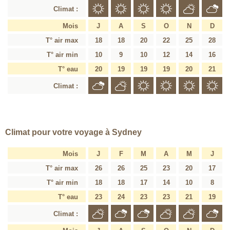
Climat :
Mois
J
A
S
O
N
D
T° air max
18
18
20
22
25
28
T° air min
10
9
10
12
14
16
T° eau
20
19
19
19
20
21
Climat :
Climat pour votre voyage à Sydney
Mois
J
F
M
A
M
J
T° air max
26
26
25
23
20
17
T° air min
18
18
17
14
10
8
T° eau
23
24
23
23
21
19
Climat :