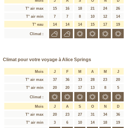
Mois
J
A
S
O
N
D
T° air max
15
16
18
21
24
26
T° air min
7
7
8
10
12
14
T° eau
14
14
14
15
17
19
Climat :
Climat pour votre voyage à Alice Springs
Mois
J
F
M
A
M
J
T° air max
37
36
33
28
23
20
T° air min
20
20
17
13
8
5
Climat :
Mois
J
A
S
O
N
D
T° air max
20
23
27
31
34
36
T° air min
3
6
10
14
18
19