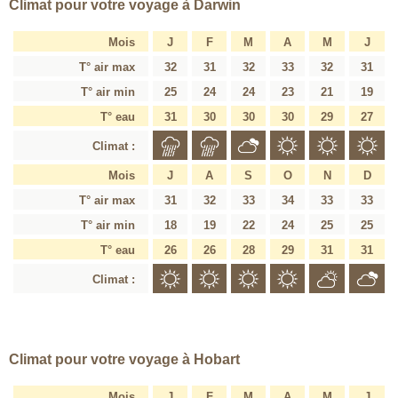
Climat pour votre voyage à Darwin
Mois
J
F
M
A
M
J
T° air max
32
31
32
33
32
31
T° air min
25
24
24
23
21
19
T° eau
31
30
30
30
29
27
Climat :
Mois
J
A
S
O
N
D
T° air max
31
32
33
34
33
33
T° air min
18
19
22
24
25
25
T° eau
26
26
28
29
31
31
Climat :
Climat pour votre voyage à Hobart
Mois
J
F
M
A
M
J