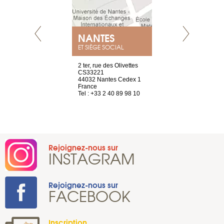
NANTES
GENÈV
ET SIÈGE SOCIAL
Saint-Exupéry
2 ter, rue des Olivettes
rue de Montc
n
CS33221
1207 Genèv
44032 Nantes Cedex 1
Suisse
 81 88 45 65
France
Tel : +41 22 
Tel : +33 2 40 89 98 10
Rejoignez-nous sur
INSTAGRAM
Rejoignez-nous sur
FACEBOOK
Inscription