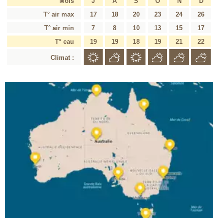
Mois
J
A
S
O
N
D
T° air max
17
18
20
23
24
26
T° air min
7
8
10
13
15
17
T° eau
19
19
18
19
21
22
Climat :