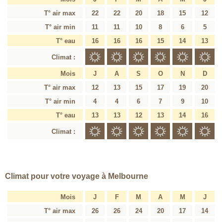
T° air max
22
22
20
18
15
12
T° air min
11
11
10
8
6
5
T° eau
16
16
16
15
14
13
Climat :
Mois
J
A
S
O
N
D
T° air max
12
13
15
17
19
20
T° air min
4
4
6
7
9
10
T° eau
13
13
12
13
14
16
Climat :
Climat pour votre voyage à Melbourne
Mois
J
F
M
A
M
J
T° air max
26
26
24
20
17
14