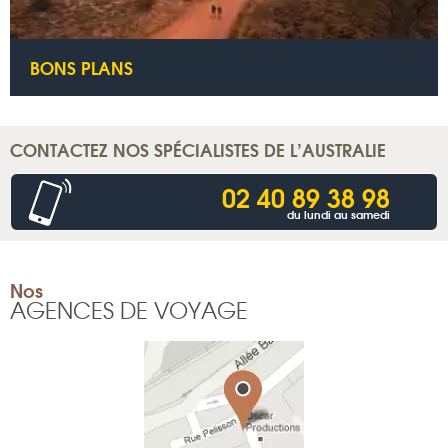
BONS PLANS
CONTACTEZ NOS SPÉCIALISTES DE L’AUSTRALIE
02 40 89 38 98
du lundi au samedi
Nos
AGENCES DE VOYAGE