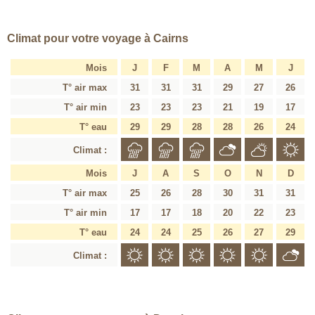
Climat pour votre voyage à Cairns
Mois
J
F
M
A
M
J
T° air max
31
31
31
29
27
26
T° air min
23
23
23
21
19
17
T° eau
29
29
28
28
26
24
Climat :
Mois
J
A
S
O
N
D
T° air max
25
26
28
30
31
31
T° air min
17
17
18
20
22
23
T° eau
24
24
25
26
27
29
Climat :