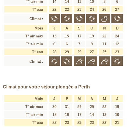
T° air min
14
14
13
10
8
6
T° eau
22
22
23
24
26
27
Climat :
Mois
J
A
S
O
N
D
T° air max
13
15
17
19
22
24
T° air min
6
6
7
9
11
12
T° eau
28
29
29
27
25
23
Climat :
Climat pour votre séjour plongée à Perth
Mois
J
F
M
A
M
J
T° air max
30
31
29
25
22
19
T° air min
18
19
17
14
12
10
T° eau
22
23
23
23
22
21