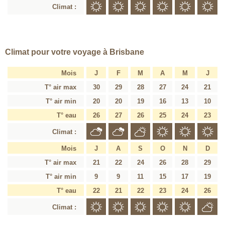
Climat :
Climat pour votre voyage à Brisbane
Mois
J
F
M
A
M
J
T° air max
30
29
28
27
24
21
T° air min
20
20
19
16
13
10
T° eau
26
27
26
25
24
23
Climat :
Mois
J
A
S
O
N
D
T° air max
21
22
24
26
28
29
T° air min
9
9
11
15
17
19
T° eau
22
21
22
23
24
26
Climat :