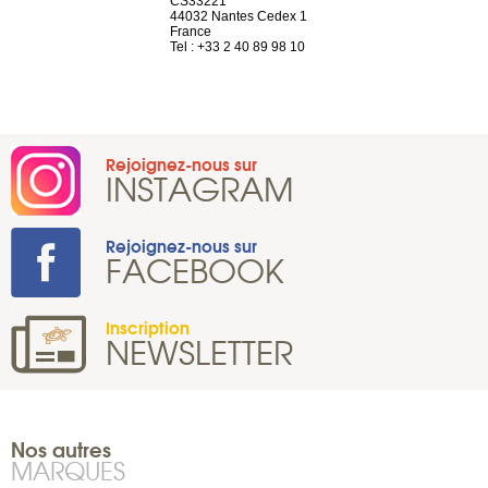
n
CS33221
1207 Genèv
44032 Nantes Cedex 1
Suisse
 81 88 45 65
France
Tel : +41 22 
Tel : +33 2 40 89 98 10
Rejoignez-nous sur
INSTAGRAM
Rejoignez-nous sur
FACEBOOK
Inscription
NEWSLETTER
Nos autres
MARQUES