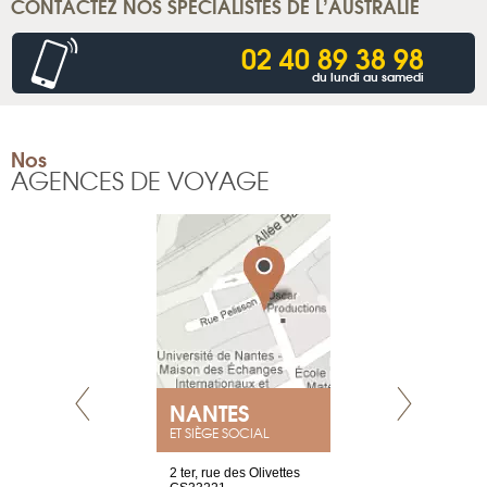
CONTACTEZ NOS SPÉCIALISTES DE L’AUSTRALIE
02 40 89 38 98
du lundi au samedi
Nos
AGENCES DE VOYAGE
NANTES
GENÈV
ET SIÈGE SOCIAL
Saint-Exupéry
2 ter, rue des Olivettes
rue de Montc