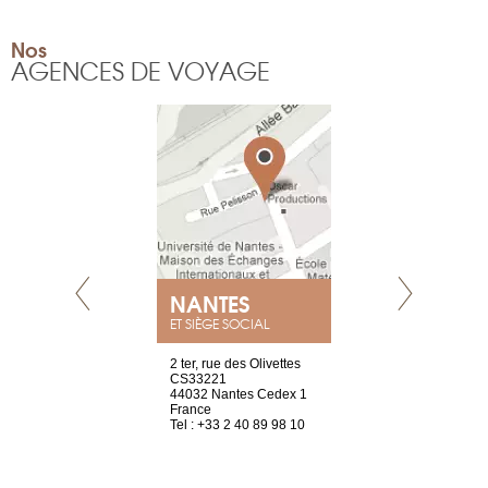
Nos
AGENCES DE VOYAGE
NANTES
GENÈV
ET SIÈGE SOCIAL
Saint-Exupéry
2 ter, rue des Olivettes
rue de Montc
n
CS33221
1207 Genèv
44032 Nantes Cedex 1
Suisse
 81 88 45 65
France
Tel : +41 22 
Tel : +33 2 40 89 98 10