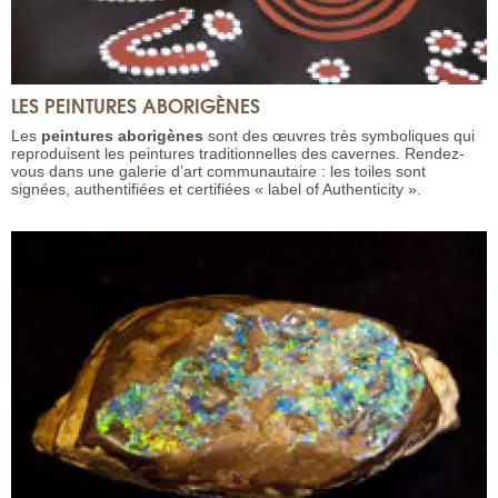
LES PEINTURES ABORIGÈNES
Les
peintures aborigènes
sont des œuvres très symboliques qui
reproduisent les peintures traditionnelles des cavernes. Rendez-
vous dans une galerie d’art communautaire : les toiles sont
signées, authentifiées et certifiées « label of Authenticity ».