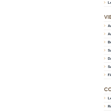
L
VI
A
A
B
S
D
S
F
CO
L
R