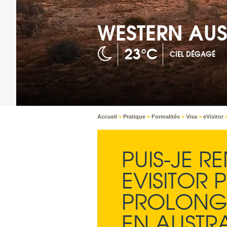
WESTERN AUS
23°C
CIEL DÉGAGÉ
Accueil
>
Pratique
>
Formalités
>
Visa
>
eVisitor
PUIS-JE 
EVISITOR 
PROLONG
EN AUSTRA