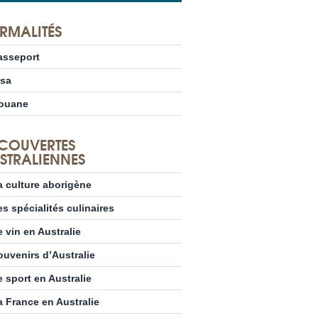
RMALITÉS
asseport
isa
ouane
COUVERTES
STRALIENNES
a culture aborigène
es spécialités culinaires
e vin en Australie
ouvenirs d’Australie
e sport en Australie
a France en Australie