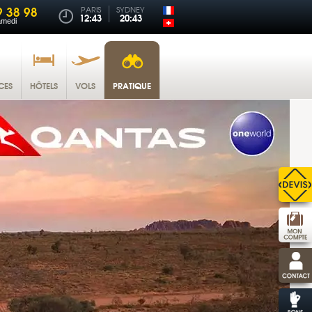
9 38 98
PARIS
SYDNEY
12:43
20:43
amedi
CES
HÔTELS
VOLS
PRATIQUE