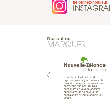
Rejoignez-nous sur
INSTAGR
Nos autres
MARQUES
Nouvelle-Zélande à la carte
Pacifique à la carte est le spécialiste
organise votre séjour en Nouvelle-
des voyages dans le Pacifique.
Zélande, en circuit, en autotour ou
Partez à l’autre bout du monde, en
en voyage sur mesure. Nos
séjour ou en croisière, pour
conseillers en voyage sont des
découvrir des peuples et des îles
spécialistes de ce pays qu’ils
toujours plus surprenants, en hôtels
connaissent presque comme leur
de luxe, comme dans des pensions
poche.
de charme.