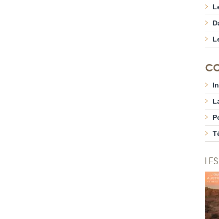
L
D
L
CO
I
L
P
T
LES