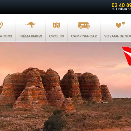
02 40 8
du lundi au s
NATIONS
THÉMATIQUES
CIRCUITS
CAMPING-CAR
VOYAGE DE NO