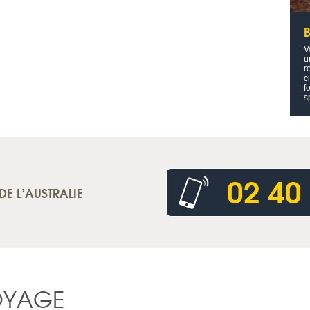
V
u
r
c
f
s
02 40
DE L’AUSTRALIE
OYAGE