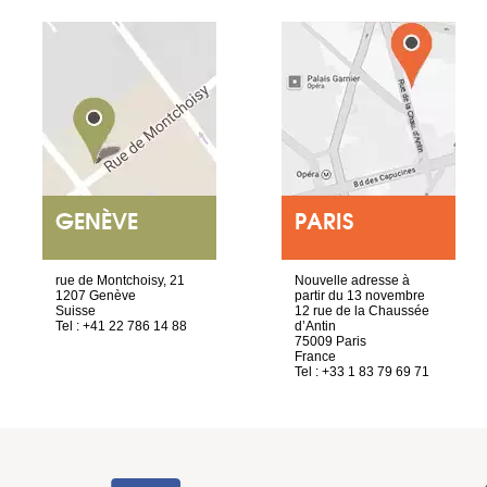
GENÈVE
PARIS
rue de Montchoisy, 21
Nouvelle adresse à
1207 Genève
partir du 13 novembre
Suisse
12 rue de la Chaussée
Tel : +41 22 786 14 88
d’Antin
75009 Paris
France
Tel : +33 1 83 79 69 71