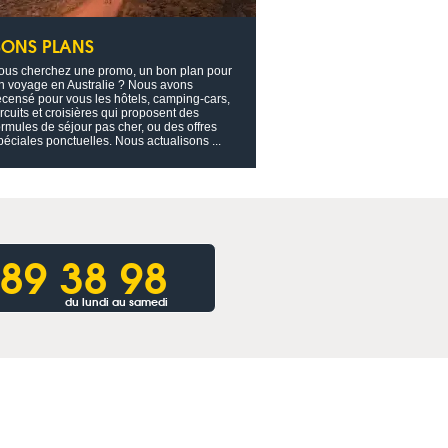
BONS PLANS
ous cherchez une promo, un bon plan pour
n voyage en Australie ? Nous avons
ecensé pour vous les hôtels, camping-cars,
ircuits et croisières qui proposent des
ormules de séjour pas cher, ou des offres
péciales ponctuelles. Nous actualisons ...
 89 38 98
du lundi au samedi