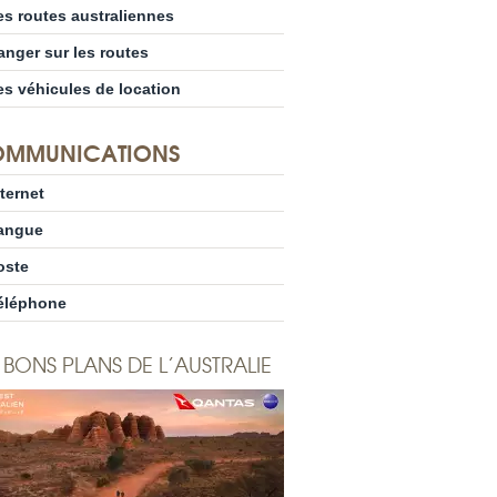
es routes australiennes
anger sur les routes
es véhicules de location
MMUNICATIONS
nternet
angue
oste
éléphone
 BONS PLANS DE L’AUSTRALIE