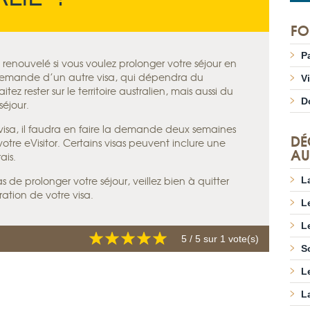
FO
P
e renouvelé si vous voulez prolonger votre séjour en
a demande d’un autre visa, qui dépendra du
V
z rester sur le territoire australien, mais aussi du
D
éjour.
 visa, il faudra en faire la demande deux semaines
DÉ
otre eVisitor. Certains visas peuvent inclure une
AU
ais.
 de prolonger votre séjour, veillez bien à quitter
L
ration de votre visa.
L
L
5
/ 5 sur
1
vote(s)
S
L
L