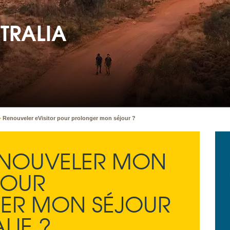
TRALIA
>
Renouveler eVisitor pour prolonger mon séjour ?
RENOUVELER MON
POUR
ER MON SÉJOUR
LIE ?