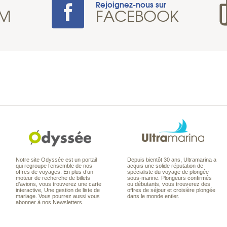
Rejoignez-nous sur
AM
FACEBOOK
Notre site Odyssée est un portail
Depuis bientôt 30 ans, Ultramarina a
qui regroupe l’ensemble de nos
acquis une solide réputation de
offres de voyages. En plus d’un
spécialiste du voyage de plongée
moteur de recherche de billets
sous-marine. Plongeurs confirmés
d’avions, vous trouverez une carte
ou débutants, vous trouverez des
interactive, Une gestion de liste de
offres de séjour et croisière plongée
mariage. Vous pourrez aussi vous
dans le monde entier.
abonner à nos Newsletters.