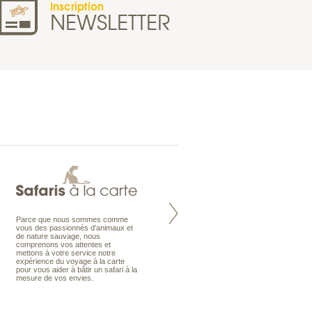
Inscription
NEWSLETTER
Parce que nous sommes comme
Maldives à la Carte propose tous
vous des passionnés d’animaux et
les types de voyages aux Maldives,
de nature sauvage, nous
en séjour ou en croisière, pour des
comprenons vos attentes et
couples, des vacances en famille ou
mettons à votre service notre
individuels amateurs de croisière.
expérience du voyage à la carte
Une sélection d’îles et hôtels, fruit
pour vous aider à bâtir un safari à la
d’un travail rigoureux, pour offrir le
mesure de vos envies.
meilleur des Maldives.