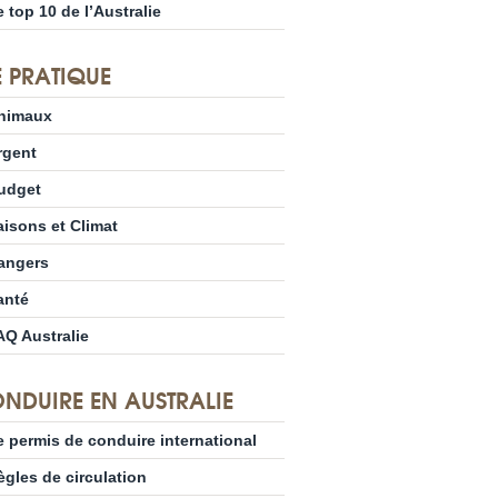
e top 10 de l’Australie
E PRATIQUE
nimaux
rgent
udget
aisons et Climat
angers
anté
AQ Australie
NDUIRE EN AUSTRALIE
e permis de conduire international
ègles de circulation