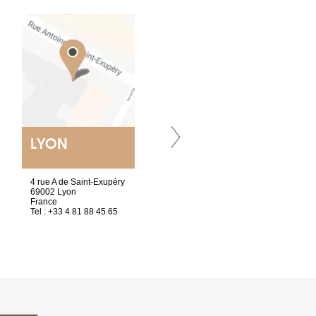
LYON
NANTES
ET SIÈGE SOCIAL
4 rue A de Saint-Exupéry
2 ter, rue des Olivettes
69002 Lyon
CS33221
France
44032 Nantes Cedex 1
Tel : +33 4 81 88 45 65
France
Tel : +33 2 40 89 98 10