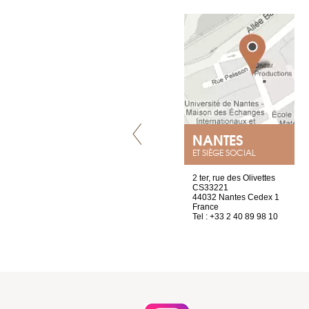
LYON
NANTES
ET SIÈGE SOCIAL
4 rue A de Saint-Exupéry
2 ter, rue des Olivettes
69002 Lyon
CS33221
France
44032 Nantes Cedex 1
Tel : +33 4 81 88 45 65
France
Tel : +33 2 40 89 98 10