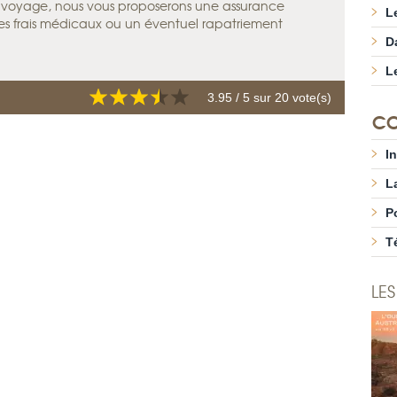
e voyage, nous vous proposerons une assurance
L
es frais médicaux ou un éventuel rapatriement
D
L
3.95
/ 5 sur
20
vote(s)
CO
I
L
P
T
LES