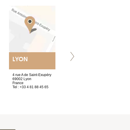
LYON
NANTES
ET SIÈGE SOCIAL
4 rue A de Saint-Exupéry
2 ter, rue des Olivettes
69002 Lyon
CS33221
France
44032 Nantes Cedex 1
Tel : +33 4 81 88 45 65
France
Tel : +33 2 40 89 98 10