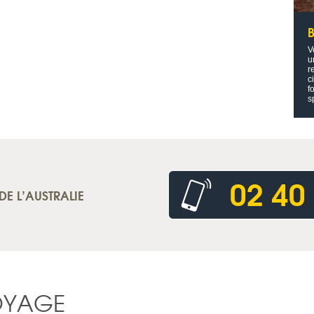
V
u
r
c
f
s
02 40
DE L’AUSTRALIE
OYAGE