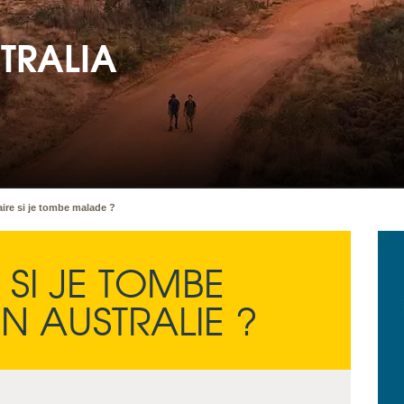
TRALIA
ire si je tombe malade ?
 SI JE TOMBE
N AUSTRALIE ?