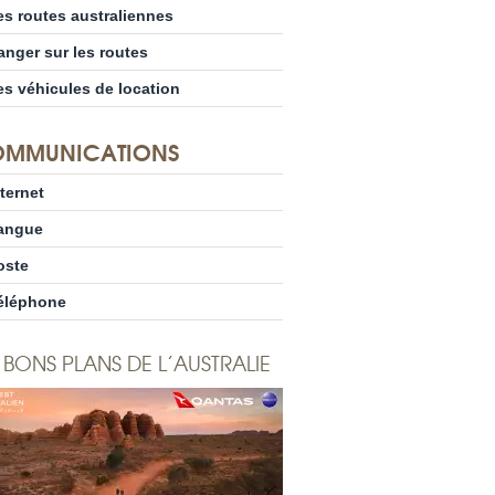
es routes australiennes
anger sur les routes
es véhicules de location
MMUNICATIONS
nternet
angue
oste
éléphone
 BONS PLANS DE L’AUSTRALIE