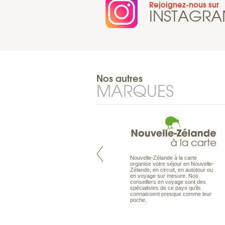
Rejoignez-nous sur
INSTAGR
Nos autres
MARQUES
Nouvelle-Zélande à la carte
Pacifique à la carte est le spécialiste
organise votre séjour en Nouvelle-
des voyages dans le Pacifique.
Zélande, en circuit, en autotour ou
Partez à l’autre bout du monde, en
en voyage sur mesure. Nos
séjour ou en croisière, pour
conseillers en voyage sont des
découvrir des peuples et des îles
spécialistes de ce pays qu’ils
toujours plus surprenants, en hôtels
connaissent presque comme leur
de luxe, comme dans des pensions
poche.
de charme.