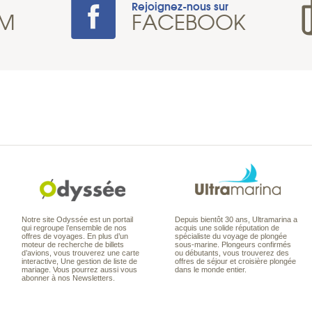
Rejoignez-nous sur
AM
FACEBOOK
Notre site Odyssée est un portail
Depuis bientôt 30 ans, Ultramarina a
qui regroupe l’ensemble de nos
acquis une solide réputation de
offres de voyages. En plus d’un
spécialiste du voyage de plongée
moteur de recherche de billets
sous-marine. Plongeurs confirmés
d’avions, vous trouverez une carte
ou débutants, vous trouverez des
interactive, Une gestion de liste de
offres de séjour et croisière plongée
mariage. Vous pourrez aussi vous
dans le monde entier.
abonner à nos Newsletters.