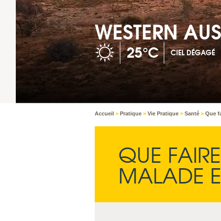
WESTERN AUS
25°C
CIEL DÉGAGÉ
Accueil
>
Pratique
>
Vie Pratique
>
Santé
>
Que fa
QUE FAIRE
MALADE E