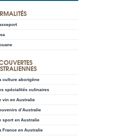
RMALITÉS
asseport
isa
ouane
COUVERTES
STRALIENNES
a culture aborigène
es spécialités culinaires
e vin en Australie
ouvenirs d’Australie
e sport en Australie
a France en Australie