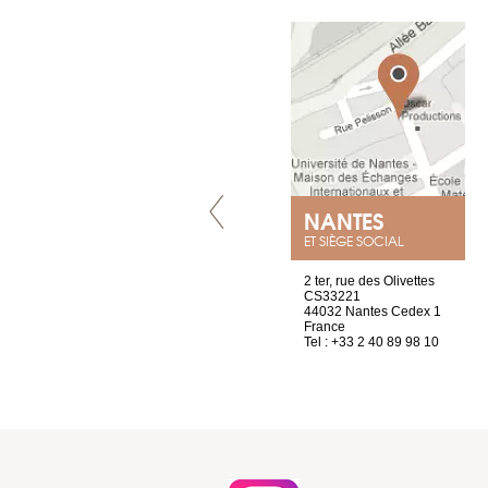
LYON
NANTES
ET SIÈGE SOCIAL
4 rue A de Saint-Exupéry
2 ter, rue des Olivettes
69002 Lyon
CS33221
France
44032 Nantes Cedex 1
Tel : +33 4 81 88 45 65
France
Tel : +33 2 40 89 98 10