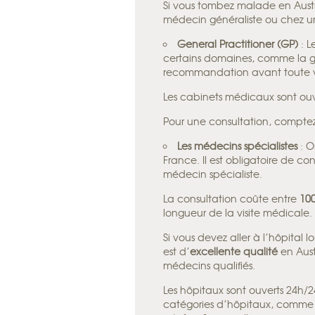
Si vous tombez malade en Austr
médecin généraliste ou chez un 
General Practitioner
(GP)
: 
certains domaines, comme la g
recommandation avant toute vis
Les cabinets médicaux sont ouve
Pour une consultation, compte
Les médecins spécialistes
: O
France. Il est obligatoire de c
médecin spécialiste.
La consultation coûte entre
10
longueur de la visite médicale.
Si vous devez aller à l’hôpital 
est d’
excellente
qualité
en Austr
médecins qualifiés.
Les hôpitaux sont ouverts 24h/24
catégories d’hôpitaux, comme 