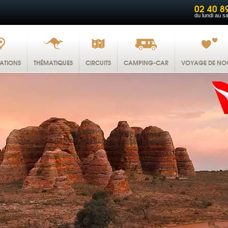
02 40 8
du lundi au s
NATIONS
THÉMATIQUES
CIRCUITS
CAMPING-CAR
VOYAGE DE NO