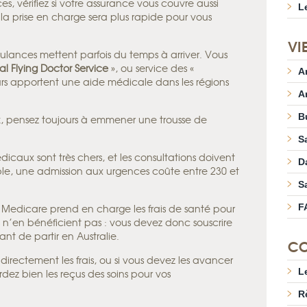
ces, vérifiez si votre assurance vous couvre aussi
L
 la prise en charge sera plus rapide pour vous
VI
mbulances mettent parfois du temps à arriver. Vous
al Flying Doctor Service
», ou service des «
A
rs apportent une aide médicale dans les régions
A
B
, pensez toujours à emmener une trousse de
S
médicaux sont très chers, et les consultations doivent
D
mple, une admission aux urgences coûte entre 230 et
S
e Medicare prend en charge les frais de santé pour
F
is n’en bénéficient pas : vous devez donc souscrire
t de partir en Australie.
CO
 directement les frais, ou si vous devez les avancer
L
dez bien les reçus des soins pour vos
R