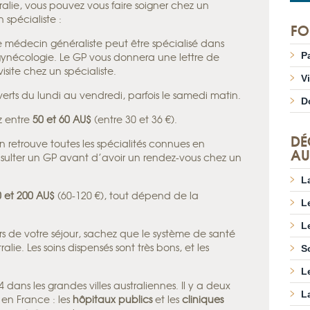
alie, vous pouvez vous faire soigner chez un
spécialiste :
FO
Le médecin généraliste peut être spécialisé dans
ynécologie. Le GP vous donnera une lettre de
P
ite chez un spécialiste.
V
rts du lundi au vendredi, parfois le samedi matin.
D
z entre
50 et 60 AU$
(entre 30 et 36 €).
DÉ
n retrouve toutes les spécialités connues en
AU
onsulter un GP avant d’avoir un rendez-vous chez un
L
0 et 200 AU$
(60-120 €), tout dépend de la
L
L
lors de votre séjour, sachez que le système de santé
alie. Les soins dispensés sont très bons, et les
S
L
 dans les grandes villes australiennes. Il y a deux
L
en France : les
hôpitaux publics
et les
cliniques