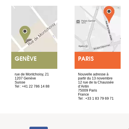
GENÈVE
PARIS
rue de Montchoisy, 21
Nouvelle adresse à
1207 Genève
partir du 13 novembre
Suisse
12 rue de la Chaussée
Tel : +41 22 786 14 88
d’Antin
75009 Paris
France
Tel : +33 1 83 79 69 71