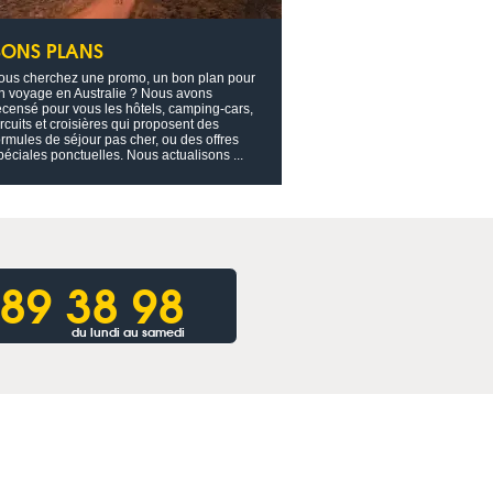
BONS PLANS
ous cherchez une promo, un bon plan pour
n voyage en Australie ? Nous avons
ecensé pour vous les hôtels, camping-cars,
ircuits et croisières qui proposent des
ormules de séjour pas cher, ou des offres
péciales ponctuelles. Nous actualisons ...
 89 38 98
du lundi au samedi