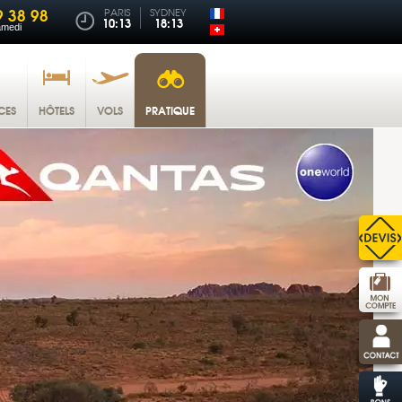
9 38 98
PARIS
SYDNEY
10:13
18:13
amedi
CES
HÔTELS
VOLS
PRATIQUE