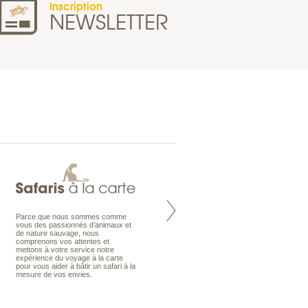
Inscription
NEWSLETTER
Parce que nous sommes comme
Maldives à la Carte propose tous
vous des passionnés d’animaux et
les types de voyages aux Maldives,
de nature sauvage, nous
en séjour ou en croisière, pour des
comprenons vos attentes et
couples, des vacances en famille ou
mettons à votre service notre
individuels amateurs de croisière.
expérience du voyage à la carte
Une sélection d’îles et hôtels, fruit
pour vous aider à bâtir un safari à la
d’un travail rigoureux, pour offrir le
mesure de vos envies.
meilleur des Maldives.