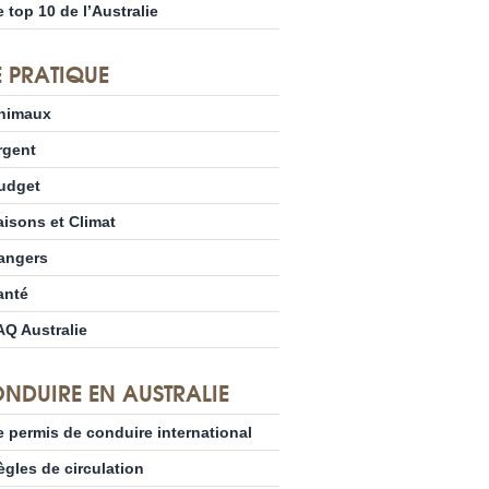
e top 10 de l’Australie
E PRATIQUE
nimaux
rgent
udget
aisons et Climat
angers
anté
AQ Australie
NDUIRE EN AUSTRALIE
e permis de conduire international
ègles de circulation