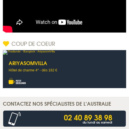
COUP DE COEUR
ARIYASOMVILLA
Hôtel de charme 4* - dès 182 €
CONTACTEZ NOS SPÉCIALISTES DE L’AUSTRALIE
02 40 89 38 98
du lundi au samedi