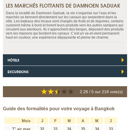
LES MARCHÉS FLOTTANTS DE DAMNOEN SADUAK
Dans la localité de Damnoen Saduak, la vie s’organise sur l’eau et les
marchés se tiennent directement sur les canaux qui serpentent dans la
ville. Les bateaux des locaux sont chargés de fruits et de légumes, certains
cuisinent même à bord et livrent leurs produits vers les autres sampans qui
circulent aux alentours. Ils s’approchent des berges, déposent des produits
vers les maisons qui bordent les canaux. C’est un va-et-vient permanent
haut en couleur, une expérience dépaysante et pleine de charme.
HÔTELS
EXCURSIONS
2.28
/ 5 sur
218
vote(s)
Guide des formalités pour votre voyage à Bangkok
Mois
J
F
M
A
M
J
T° air max
32
33
34
35
34
33