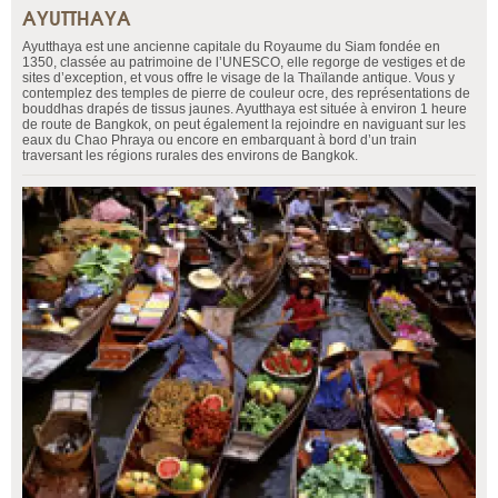
AYUTTHAYA
Ayutthaya est une ancienne capitale du Royaume du Siam fondée en
1350, classée au patrimoine de l’UNESCO, elle regorge de vestiges et de
sites d’exception, et vous offre le visage de la Thaïlande antique. Vous y
contemplez des temples de pierre de couleur ocre, des représentations de
bouddhas drapés de tissus jaunes. Ayutthaya est située à environ 1 heure
de route de Bangkok, on peut également la rejoindre en naviguant sur les
eaux du Chao Phraya ou encore en embarquant à bord d’un train
traversant les régions rurales des environs de Bangkok.