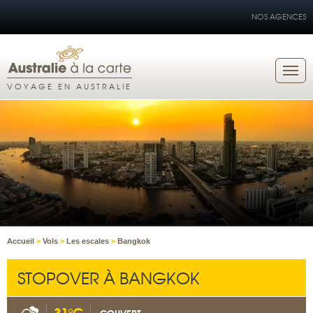
NOS AGENCES
VOYAGE EN AUSTRALIE
Accueil
>
Vols
>
Les escales
>
Bangkok
STOPOVER À BANGKOK
31°C