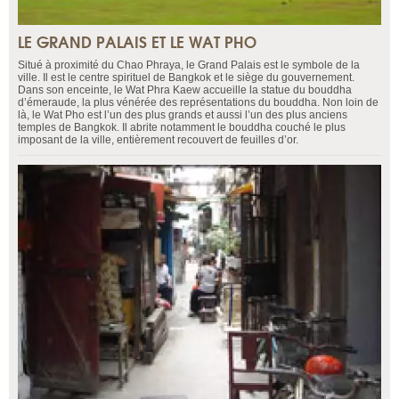
LE GRAND PALAIS ET LE WAT PHO
Situé à proximité du Chao Phraya, le Grand Palais est le symbole de la
ville. Il est le centre spirituel de Bangkok et le siège du gouvernement.
Dans son enceinte, le Wat Phra Kaew accueille la statue du bouddha
d’émeraude, la plus vénérée des représentations du bouddha. Non loin de
là, le Wat Pho est l’un des plus grands et aussi l’un des plus anciens
temples de Bangkok. Il abrite notamment le bouddha couché le plus
imposant de la ville, entièrement recouvert de feuilles d’or.