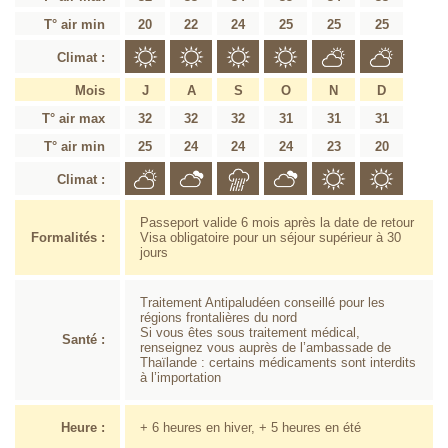
T° air min
20
22
24
25
25
25
Climat :
Mois
J
A
S
O
N
D
T° air max
32
32
32
31
31
31
T° air min
25
24
24
24
23
20
Climat :
Passeport valide 6 mois après la date de retour
Formalités :
Visa obligatoire pour un séjour supérieur à 30
jours
Traitement Antipaludéen conseillé pour les
régions frontalières du nord
Si vous êtes sous traitement médical,
Santé :
renseignez vous auprès de l’ambassade de
Thaïlande : certains médicaments sont interdits
à l’importation
Heure :
+ 6 heures en hiver, + 5 heures en été