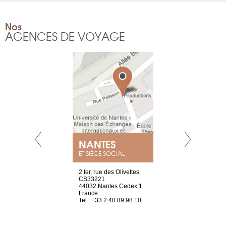
Nos
AGENCES DE VOYAGE
NANTES
GENÈV
ET SIÈGE SOCIAL
Saint-Exupéry
2 ter, rue des Olivettes
rue de Montc
n
CS33221
1207 Genèv
44032 Nantes Cedex 1
Suisse
 81 88 45 65
France
Tel : +41 22 
Tel : +33 2 40 89 98 10