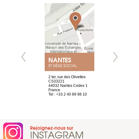
NANTES
GENÈV
ET SIÈGE SOCIAL
Saint-Exupéry
2 ter, rue des Olivettes
rue de Montc
n
CS33221
1207 Genèv
44032 Nantes Cedex 1
Suisse
 81 88 45 65
France
Tel : +41 22 
Tel : +33 2 40 89 98 10
Rejoignez-nous sur
INSTAGRAM