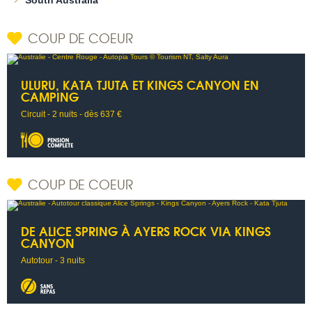
COUP DE COEUR
ULURU, KATA TJUTA ET KINGS CANYON EN
CAMPING
Circuit - 2 nuits - dès 637 €
COUP DE COEUR
DE ALICE SPRING À AYERS ROCK VIA KINGS
CANYON
Autotour - 3 nuits