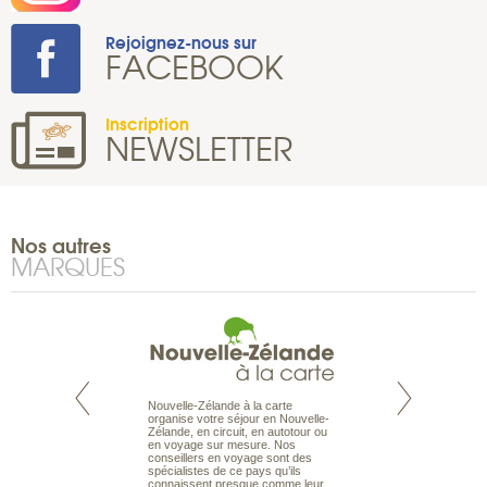
Rejoignez-nous sur
FACEBOOK
Inscription
NEWSLETTER
Nos autres
MARQUES
Nouvelle-Zélande à la carte
te est le spécialiste
Notre site Odyssée
organise votre séjour en Nouvelle-
 le Pacifique.
qui regroupe l’ens
Zélande, en circuit, en autotour ou
bout du monde, en
offres de voyages.
en voyage sur mesure. Nos
sière, pour
moteur de recherch
conseillers en voyage sont des
ples et des îles
d’avions, vous tro
spécialistes de ce pays qu’ils
prenants, en hôtels
interactive, Une ge
connaissent presque comme leur
dans des pensions
mariage. Vous pou