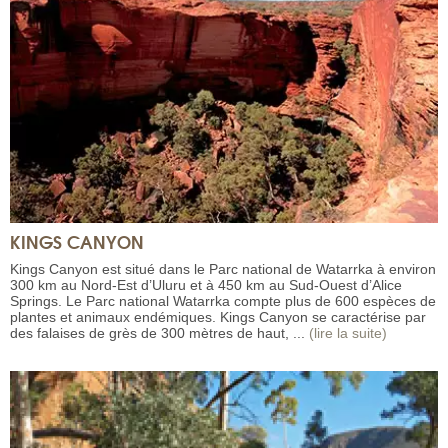
KINGS CANYON
Kings Canyon est situé dans le Parc national de Watarrka à environ
300 km au Nord-Est d’Uluru et à 450 km au Sud-Ouest d’Alice
Springs. Le Parc national Watarrka compte plus de 600 espèces de
plantes et animaux endémiques. Kings Canyon se caractérise par
des falaises de grès de 300 mètres de haut, ...
(lire la suite)