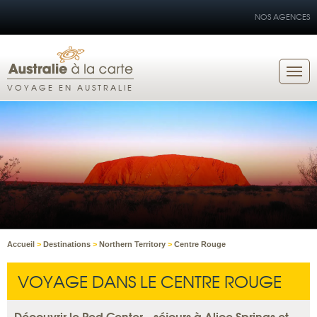
NOS AGENCES
VOYAGE EN AUSTRALIE
Accueil
>
Destinations
>
Northern Territory
>
Centre Rouge
VOYAGE DANS LE CENTRE ROUGE
Découvrir le Red Center - séjours à Alice Springs et