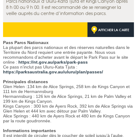
Parcs nationaux d’Uluru-Kata Tjuta et Kings Canyon après
8 h 00 ou 9 h 00. Il est recommandé de se renseigner la
veille auprès du centre d’information des parcs.
AFFICHER LA CARTE
Pass Parcs Nationaux
La plupart des parcs nationaux et des réserves naturelles dans le
Territoire du Nord requiert une entrée payante. Nous vous
recommandons d’acheter avant le départ le Park Pass sur le site
online :
https://nt.gov.au/parks/park-pass
Ce pass n’inclut pas Uluru-Kata Tjuta :
https://parksaustralia.gov.au/uluru/plan/passes/
Principales distances
Glen Helen :134 km de Alice Springs, 258 km de Kings Canyon et
111 km de Hermannsburg
Hermannsburg : 126 km de Alice Springs, 21 km de Palm Valley et
199 km de Kings Canyon.
Kings Canyon : 300 km de Ayers Rock, 392 km de Alice Springs via
Glen Helen et 444 km avec détour par Palm Valley.
Alice Springs : 440 km de Ayers Rock et 480 km de Kings Canyon
par la route goudronnée.
Informations importantes
Il est interdit de circuler dès le coucher de soleil jusqu’à l’aube,