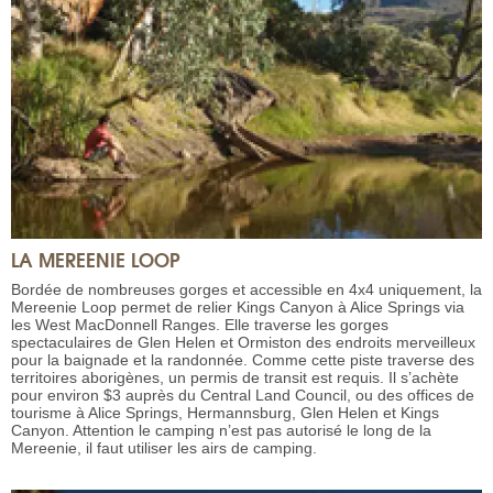
LA MEREENIE LOOP
Bordée de nombreuses gorges et accessible en 4x4 uniquement, la
Mereenie Loop permet de relier Kings Canyon à Alice Springs via
les West MacDonnell Ranges. Elle traverse les gorges
spectaculaires de Glen Helen et Ormiston des endroits merveilleux
pour la baignade et la randonnée. Comme cette piste traverse des
territoires aborigènes, un permis de transit est requis. Il s’achète
pour environ $3 auprès du Central Land Council, ou des offices de
tourisme à Alice Springs, Hermannsburg, Glen Helen et Kings
Canyon. Attention le camping n’est pas autorisé le long de la
Mereenie, il faut utiliser les airs de camping.