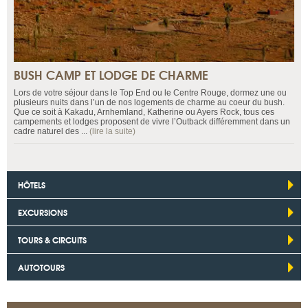
BUSH CAMP ET LODGE DE CHARME
Lors de votre séjour dans le Top End ou le Centre Rouge, dormez une ou
plusieurs nuits dans l’un de nos logements de charme au coeur du bush.
Que ce soit à Kakadu, Arnhemland, Katherine ou Ayers Rock, tous ces
campements et lodges proposent de vivre l’Outback différemment dans un
cadre naturel des ...
(lire la suite)
HÔTELS
EXCURSIONS
TOURS & CIRCUITS
AUTOTOURS