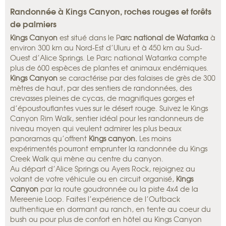
Randonnée à Kings Canyon, roches rouges et forêts
de palmiers
Kings Canyon
est situé dans le P
arc national de Watarrka
à
environ 300 km au Nord-Est d’Uluru et à 450 km au Sud-
Ouest d’Alice Springs. Le Parc national Watarrka compte
plus de 600 espèces de plantes et animaux endémiques.
Kings Canyon
se caractérise par des falaises de grès de 300
mètres de haut, par des sentiers de randonnées, des
crevasses pleines de cycas, de magnifiques gorges et
d’époustouflantes vues sur le désert rouge. Suivez le Kings
Canyon Rim Walk, sentier idéal pour les randonneurs de
niveau moyen qui veulent admirer les plus beaux
panoramas qu’offrent
Kings canyon.
Les moins
expérimentés pourront emprunter la randonnée du Kings
Creek Walk qui mène au centre du canyon.
Au départ d’Alice Springs ou Ayers Rock, rejoignez au
volant de votre véhicule ou en circuit organisé,
Kings
Canyon
par la route goudronnée ou la piste 4x4 de la
Mereenie Loop. Faites l’expérience de l’Outback
authentique en dormant au ranch, en tente au coeur du
bush ou pour plus de confort en hôtel au Kings Canyon