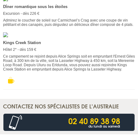
Dîner romantique sous les étoiles
Excursion - dès 226 €
Admirez le coucher de soleil sur Carmichael’s Crag avec une coupe de vin
pétillant et des canapés, puis dégustez un délicieux dîner composé de 4 plats.
Kings Creek Station
Hôtel 2* - dès 159 €
Ce campement se rejoint depuis Alice Springs soit en empruntant l'Ernest Giles
Road, à 300 km de la ville, soit la Lasseter Highway à 450 km, soit la Mereenie
Loop Road. Depuis Uluru ou Erldunda, vous pouvez aussi rejoindre Kings
Creek Station en empruntant depuis Alice Springs la Lasseter Highway.
CONTACTEZ NOS SPÉCIALISTES DE L’AUSTRALIE
02 40 89 38 98
du lundi au samedi