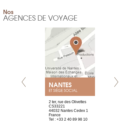
Nos
AGENCES DE VOYAGE
NANTES
GENÈV
ET SIÈGE SOCIAL
Saint-Exupéry
2 ter, rue des Olivettes
rue de Montc
n
CS33221
1207 Genèv
44032 Nantes Cedex 1
Suisse
 81 88 45 65
France
Tel : +41 22 
Tel : +33 2 40 89 98 10