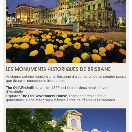
LES MONUMENTS HISTORIQUES DE BRISBANE
Ancienne colonie pénitentiaire, Brisbane n’a conservé de ce sombre passé
que de rares monuments historiques.
The Old Windmill
, datant de 1828, est le plus vieux moulin à vent
d’Australie.
Explorez
The Old Government House
, l’ancienne résidence du
gouverneur. Cette magnifique bâtisse abrite de très belles chambres.