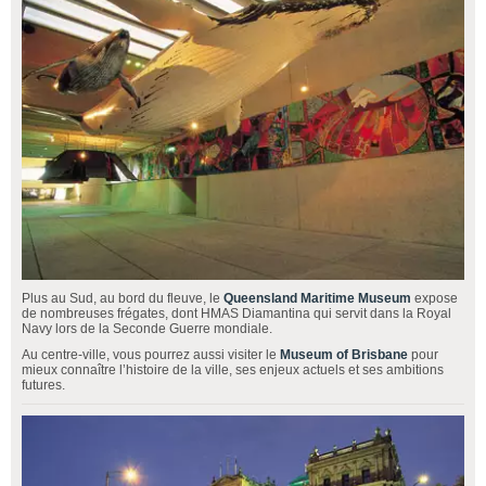
Plus au Sud, au bord du fleuve, le
Queensland Maritime Museum
expose
de nombreuses frégates, dont HMAS Diamantina qui servit dans la Royal
Navy lors de la Seconde Guerre mondiale.
Au centre-ville, vous pourrez aussi visiter le
Museum of Brisbane
pour
mieux connaître l’histoire de la ville, ses enjeux actuels et ses ambitions
futures.