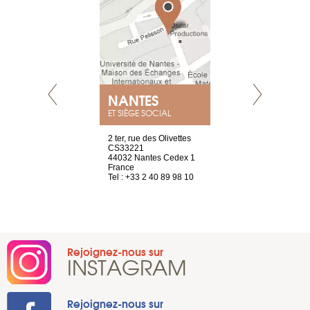
NANTES
GENÈV
ET SIÈGE SOCIAL
Saint-Exupéry
2 ter, rue des Olivettes
rue de Montc
n
CS33221
1207 Genèv
44032 Nantes Cedex 1
Suisse
 81 88 45 65
France
Tel : +41 22 
Tel : +33 2 40 89 98 10
Rejoignez-nous sur
INSTAGRAM
Rejoignez-nous sur