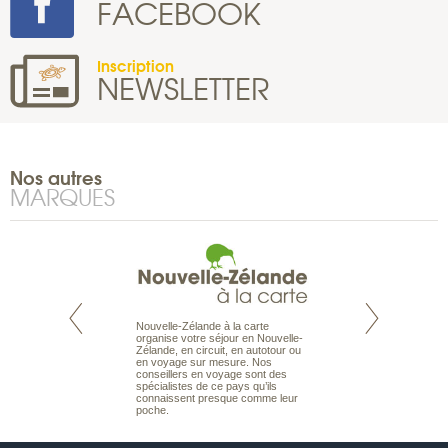
FACEBOOK
Inscription
NEWSLETTER
Nos autres
MARQUES
Nouvelle-Zélande à la carte
te est le spécialiste
Notre site Odyssée
organise votre séjour en Nouvelle-
 le Pacifique.
qui regroupe l’ens
Zélande, en circuit, en autotour ou
bout du monde, en
offres de voyages.
en voyage sur mesure. Nos
sière, pour
moteur de recherch
conseillers en voyage sont des
ples et des îles
d’avions, vous tro
spécialistes de ce pays qu’ils
prenants, en hôtels
interactive, Une ge
connaissent presque comme leur
dans des pensions
mariage. Vous pou
poche.
abonner à nos New