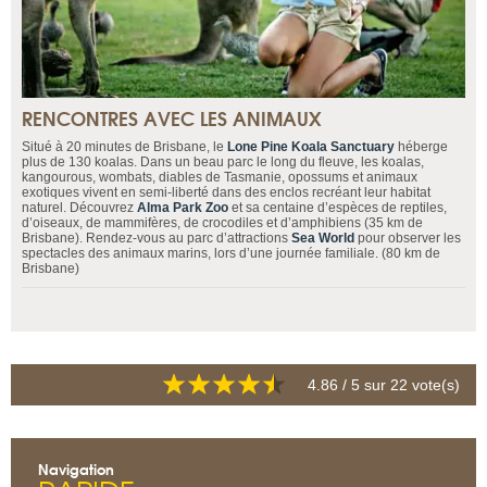
RENCONTRES AVEC LES ANIMAUX
Situé à 20 minutes de Brisbane, le
Lone Pine Koala Sanctuary
héberge
plus de 130 koalas. Dans un beau parc le long du fleuve, les koalas,
kangourous, wombats, diables de Tasmanie, opossums et animaux
exotiques vivent en semi-liberté dans des enclos recréant leur habitat
naturel. Découvrez
Alma Park Zoo
et sa centaine d’espèces de reptiles,
d’oiseaux, de mammifères, de crocodiles et d’amphibiens (35 km de
Brisbane). Rendez-vous au parc d’attractions
Sea World
pour observer les
spectacles des animaux marins, lors d’une journée familiale. (80 km de
Brisbane)
4.86
/ 5 sur
22
vote(s)
Navigation