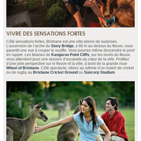
VIVRE DES SENSATIONS FORTES
Côté sensations fortes, Brisbane est une ville pleine de surprises.
L’ascension de l’arche du
Story Bridge
, à 80 m au-dessus du fleuve, vous
garantit une vue à couper le souffle. Vous pourrez même descendre le pont
en rappel. Les falaises de
Kangaroo Point Cliffs
, sur les bords du fleuve,
vous attendent pour une session d’escalade au cœur de la ville. Profitez
d’une jolie perspective sur le fleuve et la ville, à bord de la grande roue
Wheel of Brisbane
. Côté spectacle, vibrez au rythme d’un match de cricket
ou de rugby au
Brisbane Cricket Ground
ou
Suncorp Stadium
.