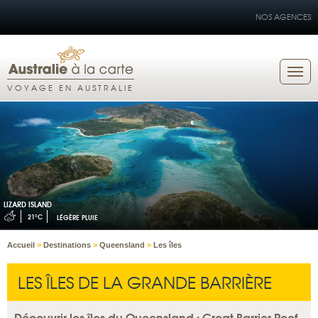
NOS AGENCES
VOYAGE EN AUSTRALIE
LIZARD ISLAND
21°C
LÉGÈRE PLUIE
Accueil
>
Destinations
>
Queensland
>
Les îles
LES ÎLES DE LA GRANDE BARRIÈRE
Découvrir les îles du Queensland : Great Barrier Reef