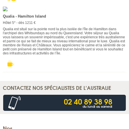
Qualia - Hamilton Island
Hôtel 5* - dès 1211 €
Qualia est situé sur la pointe nord la plus isolée de l'île de Hamilton dans
l'archipel des Whitsundays au nord du Queensland. Votre séjour au Qualia
vous laissera un souvenir impérissable, c'est une expérience très australienne
et parmi ce qui se fait de mieux au niveau international pour le luxe. Qualia est
membre de Relais et Châteaux. Vous apprécierez le calme et la sérénité de ce
petit coin préservé de Hamilton Island tout en bénéficiant si vous le souhaitez
des infrastructures et activités de l’île.
CONTACTEZ NOS SPÉCIALISTES DE L’AUSTRALIE
02 40 89 38 98
du lundi au samedi
Nos