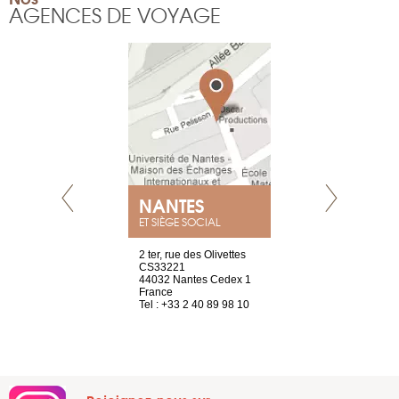
AGENCES DE VOYAGE
NANTES
GENÈV
ET SIÈGE SOCIAL
Saint-Exupéry
2 ter, rue des Olivettes
rue de Montc
n
CS33221
1207 Genèv
44032 Nantes Cedex 1
Suisse
 81 88 45 65
France
Tel : +41 22 
Tel : +33 2 40 89 98 10