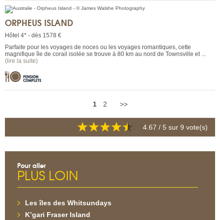
ORPHEUS ISLAND
Hôtel 4* - dès 1578 €
Parfaite pour les voyages de noces ou les voyages romantiques, cette
magnifique île de corail isolée se trouve à 80 km au nord de Townsville et ...
(lire la suite)
1
2
>>
4.67
/ 5 sur
9
vote(s)
Pour aller
PLUS LOIN
Les îles des Whitsundays
K’gari Fraser Island