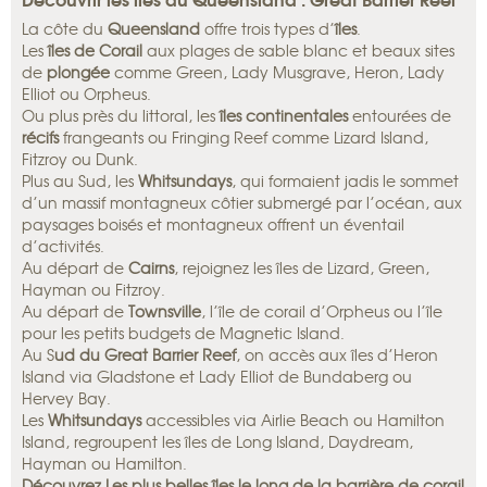
La côte du
Queensland
offre trois types d’
îles
.
Les
îles de Corail
aux plages de sable blanc et beaux sites
de
plongée
comme Green, Lady Musgrave, Heron, Lady
Elliot ou Orpheus.
Ou plus près du littoral, les
îles continentales
entourées de
récifs
frangeants ou Fringing Reef comme Lizard Island,
Fitzroy ou Dunk.
Plus au Sud, les
Whitsundays
, qui formaient jadis le sommet
d’un massif montagneux côtier submergé par l’océan, aux
paysages boisés et montagneux offrent un éventail
d’activités.
Au départ de
Cairns
, rejoignez les îles de Lizard, Green,
Hayman ou Fitzroy.
Au départ de
Townsville
, l’île de corail d’Orpheus ou l’île
pour les petits budgets de Magnetic Island.
Au S
ud du Great Barrier Reef
, on accès aux îles d’Heron
Island via Gladstone et Lady Elliot de Bundaberg ou
Hervey Bay.
Les
Whitsundays
accessibles via Airlie Beach ou Hamilton
Island, regroupent les îles de Long Island, Daydream,
Hayman ou Hamilton.
Découvrez Les plus belles îles le long de la barrière de corail