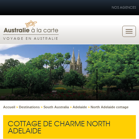
NOS AGENCES
VOYAGE EN AUSTRALIE
Accueil
>
Destinations
>
South Australia
>
Adelaide
>
North Adelaide cottage
COTTAGE DE CHARME NORTH
ADELAIDE