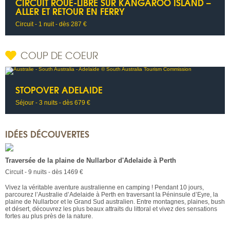
CIRCUIT ROUE-LIBRE SUR KANGAROO ISLAND –
ALLER ET RETOUR EN FERRY
Circuit - 1 nuit - dès 287 €
COUP DE COEUR
STOPOVER ADELAIDE
Séjour - 3 nuits - dès 679 €
IDÉES DÉCOUVERTES
Traversée de la plaine de Nullarbor d'Adelaide à Perth
Circuit - 9 nuits - dès 1469 €
Vivez la véritable aventure australienne en camping ! Pendant 10 jours,
parcourez l’Australie d’Adelaide à Perth en traversant la Péninsule d’Eyre, la
plaine de Nullarbor et le Grand Sud australien. Entre montagnes, plaines, bush
et désert, découvrez les plus beaux attraits du littoral et vivez des sensations
fortes au plus près de la nature.