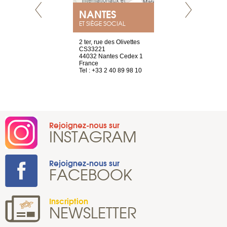
NANTES
GENÈV
ET SIÈGE SOCIAL
Saint-Exupéry
2 ter, rue des Olivettes
rue de Montc
n
CS33221
1207 Genèv
44032 Nantes Cedex 1
Suisse
 81 88 45 65
France
Tel : +41 22 
Tel : +33 2 40 89 98 10
Rejoignez-nous sur
INSTAGRAM
Rejoignez-nous sur
FACEBOOK
Inscription
NEWSLETTER