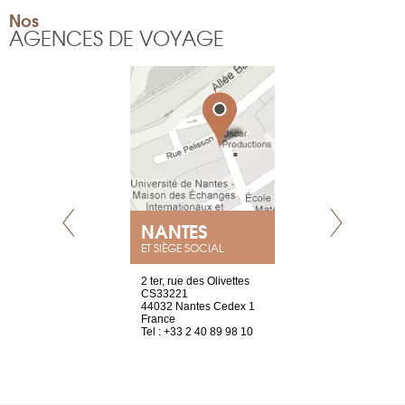
Nos
AGENCES DE VOYAGE
NANTES
GENÈV
ET SIÈGE SOCIAL
Saint-Exupéry
2 ter, rue des Olivettes
rue de Montc
n
CS33221
1207 Genèv
44032 Nantes Cedex 1
Suisse
 81 88 45 65
France
Tel : +41 22 
Tel : +33 2 40 89 98 10