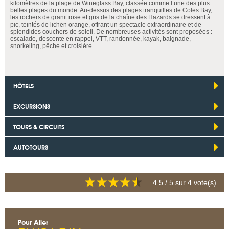
kilomètres de la plage de Wineglass Bay, classée comme l’une des plus
belles plages du monde. Au-dessus des plages tranquilles de Coles Bay,
les rochers de granit rose et gris de la chaîne des Hazards se dressent à
pic, teintés de lichen orange, offrant un spectacle extraordinaire et de
splendides couchers de soleil. De nombreuses activités sont proposées :
escalade, descente en rappel, VTT, randonnée, kayak, baignade,
snorkeling, pêche et croisière.
HÔTELS
EXCURSIONS
TOURS & CIRCUITS
AUTOTOURS
4.5
/ 5 sur
4
vote(s)
Pour Aller