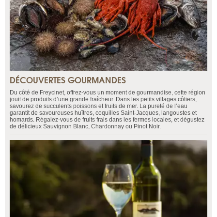
DÉCOUVERTES GOURMANDES
Du côté de Freycinet, offrez-vous un moment de gourmandise, cette région
jouit de produits d’une grande fraîcheur. Dans les petits villages côtiers,
savourez de succulents poissons et fruits de mer. La pureté de l’eau
garantit de savoureuses huîtres, coquilles Saint-Jacques, langoustes et
homards. Régalez-vous de fruits frais dans les fermes locales, et dégustez
de délicieux Sauvignon Blanc, Chardonnay ou Pinot Noir.