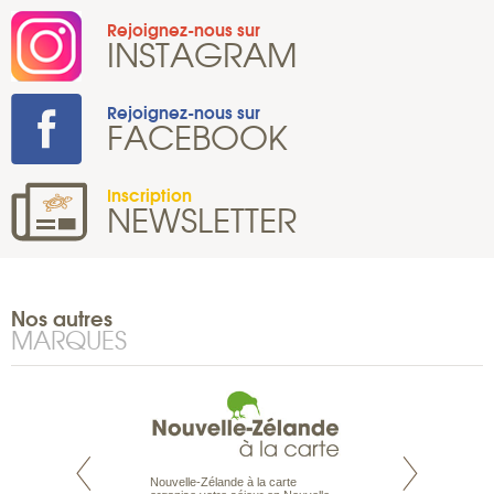
Rejoignez-nous sur
INSTAGRAM
Rejoignez-nous sur
FACEBOOK
Inscription
NEWSLETTER
Nos autres
MARQUES
Nouvelle-Zélande à la carte
te est le spécialiste
Notre site Odyssée