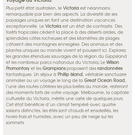
Plus petit état australien, le
Victoria
est néanmoins
remarquable par bien des aspects. La diversité de ses
paysages uniques en font une destination vacances
exceptionnelle. Le
Victoria
est un état de contraste. Des
forêts tropicales cèdent la place à des déserts arides, de
splendides côtes rocheuses et des kilomètres de plages
côtoient des montagnes enneigées. Des animaux et des
plantes uniques au monde vivent et poussent ici. Explorez
les grandes étendues sauvages de la région du Gippsland
et les nombreux parcs nationaux du Victoria
;
Le
Wilson
Promontory
et les
Grampians
proposent des
randonnées
fantastiques. Un séjour à
Phillip Island
, véritable sanctuaire
animalier ou un voyage le long de la
Great Ocean Road
,
l’une des routes côtières les plus belles au monde, resteront
des moments forts de votre voyage. Melbourne, la capitale
culturelle du Victoria, mérite une visite de quelques jours.
Cet état bénéficie d’un climat tempéré avec quatre
saisons distinctes, les étés sont chauds et ensoleillés, les
hivers frais et humides, avec un peu de neige sur les
sommets.