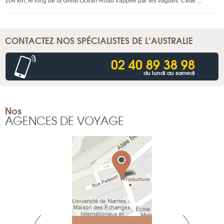
104 km, le long de la Great Ocean Road frappée par les vagues. Cette ...
CONTACTEZ NOS SPÉCIALISTES DE L’AUSTRALIE
02 40 89 38 98
du lundi au samedi
Nos
AGENCES DE VOYAGE