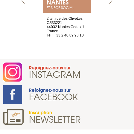
NANTES
GENÈV
ET SIÈGE SOCIAL
Saint-Exupéry
2 ter, rue des Olivettes
rue de Montc
n
CS33221
1207 Genèv
44032 Nantes Cedex 1
Suisse
 81 88 45 65
France
Tel : +41 22 
Tel : +33 2 40 89 98 10
Rejoignez-nous sur
INSTAGRAM
Rejoignez-nous sur
FACEBOOK
Inscription
NEWSLETTER