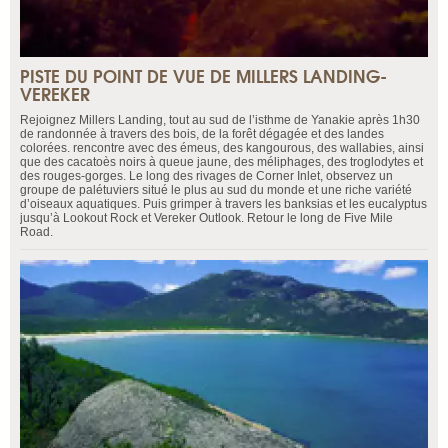
PISTE DU POINT DE VUE DE MILLERS LANDING-
VEREKER
Rejoignez Millers Landing, tout au sud de l’isthme de Yanakie après 1h30
de randonnée à travers des bois, de la forêt dégagée et des landes
colorées. rencontre avec des émeus, des kangourous, des wallabies, ainsi
que des cacatoès noirs à queue jaune, des méliphages, des troglodytes et
des rouges-gorges. Le long des rivages de Corner Inlet, observez un
groupe de palétuviers situé le plus au sud du monde et une riche variété
d’oiseaux aquatiques. Puis grimper à travers les banksias et les eucalyptus
jusqu’à Lookout Rock et Vereker Outlook. Retour le long de Five Mile
Road.