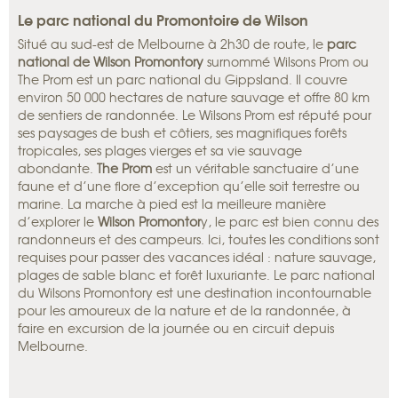
Le parc national du Promontoire de Wilson
Situé au sud-est de Melbourne à 2h30 de route, le
parc
national de Wilson Promontory
surnommé Wilsons Prom ou
The Prom est un parc national du Gippsland. Il couvre
environ 50 000 hectares de nature sauvage et offre 80 km
de sentiers de randonnée. Le Wilsons Prom est réputé pour
ses paysages de bush et côtiers, ses magnifiques forêts
tropicales, ses plages vierges et sa vie sauvage
abondante.
The Prom
est un véritable sanctuaire d’une
faune et d’une flore d’exception qu’elle soit terrestre ou
marine. La marche à pied est la meilleure manière
d’explorer le
Wilson Promontor
y, le parc est bien connu des
randonneurs et des campeurs. Ici, toutes les conditions sont
requises pour passer des vacances idéal : nature sauvage,
plages de sable blanc et forêt luxuriante. Le parc national
du Wilsons Promontory est une destination incontournable
pour les amoureux de la nature et de la randonnée, à
faire en excursion de la journée ou en circuit depuis
Melbourne.