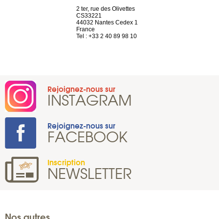
Saint-Exupéry
2 ter, rue des Olivettes
rue de Montc
n
CS33221
1207 Genèv
44032 Nantes Cedex 1
Suisse
 81 88 45 65
France
Tel : +41 22 
Tel : +33 2 40 89 98 10
Rejoignez-nous sur
INSTAGRAM
Rejoignez-nous sur
FACEBOOK
Inscription
NEWSLETTER
Nos autres