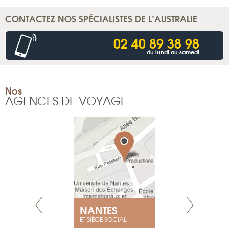
CONTACTEZ NOS SPÉCIALISTES DE L’AUSTRALIE
02 40 89 38 98
du lundi au samedi
Nos
AGENCES DE VOYAGE
NANTES
GENÈV
ET SIÈGE SOCIAL