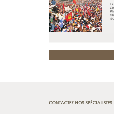
Le
Cir
Phi
cir
rép
CONTACTEZ NOS SPÉCIALISTES 