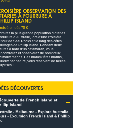
CROISIÈRE OBSERVATION DES
OTARIES À FOURRURE À
HILLIP ISLAND
roisière - dès 75 €
dmirez la plus grande population d’otaries
 fourrure d’Australie, lors d’une croisière
utour de Seal Rocks et le long des côtes
auvages de Phillip Island. Pendant deux
eures à bord d’un catamaran, vous
encontrerez et observerez de nombreux
nimaux marins. Ces mammifères marins,
urieux par nature, vous réservent de belles
urprises !
DÉES DÉCOUVERTES
écouverte de French Island et
illip Island