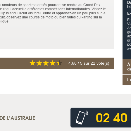
Dé
s amateurs de sport motorisés pourront se rendre au Grand Prix
Is
cuit qui accueille différentes compétitions internationales. Visitez le
llip Island Circuit Visitors Centre et apprenez-en un peu plus sur le
Ex
cuit, observez une course de moto ou bien faites du karting sur la
En
lique.
Vi
Ac
gr
ab
gr
po
av
4.68
/ 5 sur
22
vote(s)
À
d
L
02 40
DE L’AUSTRALIE