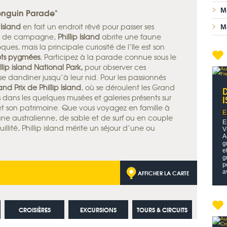
"Penguin Parade"
M
 Island
en fait un endroit rêvé pour passer ses
M
et de campagne,
Phillip Island
abrite une faune
ues, mais la principale curiosité de l’île est son
s pygmées.
Participez à la parade connue sous le
llip island National Park,
pour observer ces
e dandiner jusqu’à leur nid. Pour les passionnés
nd Prix de Phillip Island
, où se déroulent les Grand
s dans les quelques musées et galeries présents sur
I
 et son patrimoine. Que vous voyagez en famille à
E
aune australienne, de sable et de surf ou en couple
E
llité, Phillip island mérite un séjour d’une ou
V
A
g
e
g
p
AFFICHER LA CARTE
a
CROISIÈRES
EXCURSIONS
TOURS & CIRCUITS