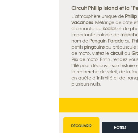
Circuit Phillip island et la 
L’atmosphère unique de
Phillip
vacances
. Mélange de côte 
étonnante de
koalas
et de phoq
importante colonie de
manchot
nom de
Penguin Parade
au
Phi
petits
pingouins
au crépuscule s
de moto, visitez le
circuit
du
Gra
Prix de moto. Enfin, rendez-vou
l’
île
pour découvrir son histoire
la recherche de soleil, de la f
en quête d’intimité et de tranqui
plusieurs nuits.
DÉCOUVRIR
HÔTELS