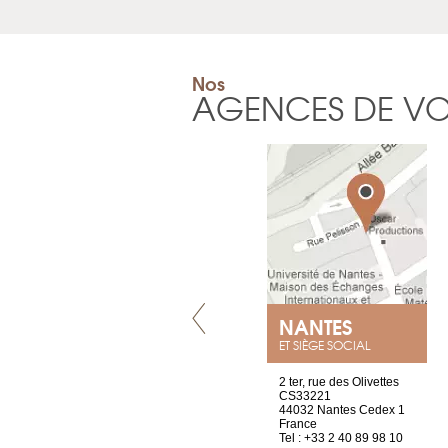
Nos
AGENCES DE V
LYON
NANTES
ET SIÈGE SOCIAL
4 rue A de Saint-Exupéry
2 ter, rue des Olivettes
69002 Lyon
CS33221
France
44032 Nantes Cedex 1
Tel : +33 4 81 88 45 65
France
Tel : +33 2 40 89 98 10