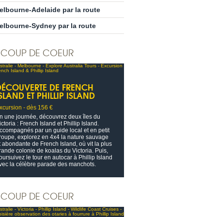
elbourne-Adelaide par la route
elbourne-Sydney par la route
COUP DE COEUR
DÉCOUVERTE DE FRENCH
SLAND ET PHILLIP ISLAND
xcursion - dès 156 €
n une journée, découvrez deux îles du
ictoria : French Island et Phillip Island.
ccompagnés par un guide local et en petit
roupe, explorez en 4x4 la nature sauvage
t abondante de French Island, où vit la plus
rande colonie de koalas du Victoria. Puis,
oursuivez le tour en autocar à Phillip Island
vec la célèbre parade des manchots.
COUP DE COEUR