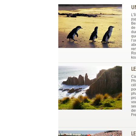
U
L’î
py
Bea
de
du
qu
l’
abr
re
Ro
ko
L
Ca
Phi
cé
pou
ph
pr
vo
seu
de
Fr
L