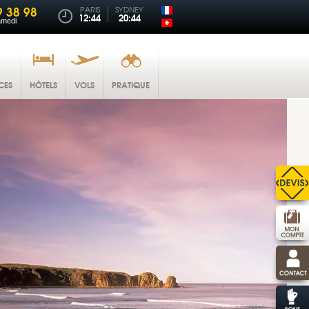
9 38 98
PARIS
SYDNEY
12:44
20:44
amedi
CES
HÔTELS
VOLS
PRATIQUE