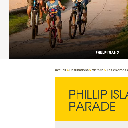
Accueil
>
Destinations
>
Victoria
>
Les environs
PHILLIP IS
PARADE