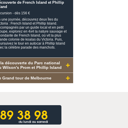
couverte de French Island et Phillip
land
cursion - dès 156 €
 une journée, découvrez deux îles du
ctoria : French Island et Phillip Island.
compagnés par un guide local et en petit
oupe, explorez en 4x4 la nature sauvage et
ondante de French Island, où vit la plus
ande colonie de koalas du Victoria. Puis,
ursuivez le tour en autocar à Phillip Island
ec la célèbre parade des manchots.
 la découverte du Parc national
u Wilson's Prom et Phillip Island
e Grand tour de Melbourne
 89 38 98
du lundi au samedi