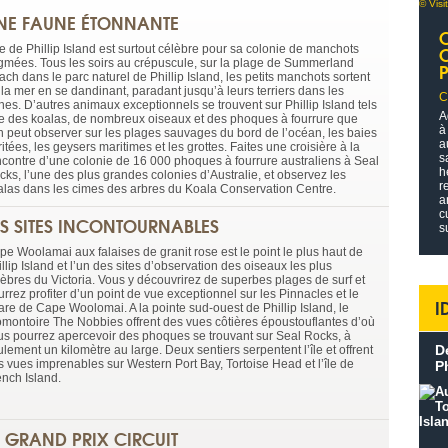
NE FAUNE ÉTONNANTE
le de Phillip Island est surtout célèbre pour sa colonie de manchots
gmées. Tous les soirs au crépuscule, sur la plage de Summerland
P
ch dans le parc naturel de Phillip Island, les petits manchots sortent
 la mer en se dandinant, paradant jusqu’à leurs terriers dans les
C
nes. D’autres animaux exceptionnels se trouvent sur Phillip Island tels
A
e des koalas, de nombreux oiseaux et des phoques à fourrure que
à
on peut observer sur les plages sauvages du bord de l’océan, les baies
a
itées, les geysers maritimes et les grottes. Faites une croisière à la
s
ncontre d’une colonie de 16 000 phoques à fourrure australiens à Seal
h
cks, l’une des plus grandes colonies d’Australie, et observez les
r
alas dans les cimes des arbres du Koala Conservation Centre.
a
c
ES SITES INCONTOURNABLES
s
pe Woolamai aux falaises de granit rose est le point le plus haut de
llip Island et l’un des sites d’observation des oiseaux les plus
lèbres du Victoria. Vous y découvrirez de superbes plages de surf et
rrez profiter d’un point de vue exceptionnel sur les Pinnacles et le
I
are de Cape Woolomai. A la pointe sud-ouest de Phillip Island, le
omontoire The Nobbies offrent des vues côtières époustouflantes d’où
us pourrez apercevoir des phoques se trouvant sur Seal Rocks, à
D
lement un kilomètre au large. Deux sentiers serpentent l’île et offrent
s vues imprenables sur Western Port Bay, Tortoise Head et l’île de
Ph
ench Island.
E GRAND PRIX CIRCUIT