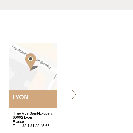
LYON
NANTES
ET SIÈGE SOCIAL
4 rue A de Saint-Exupéry
2 ter, rue des Olivettes
69002 Lyon
CS33221
France
44032 Nantes Cedex 1
Tel : +33 4 81 88 45 65
France
Tel : +33 2 40 89 98 10