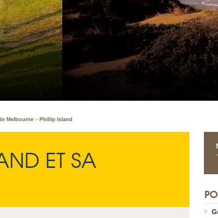
 de Melbourne
>
Phillip Island
LAND ET SA
PO
G