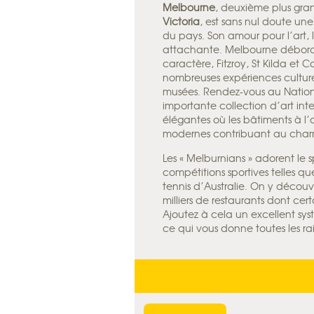
Melbourne
, deuxième plus gran
Victoria
, est sans nul doute une
du pays. Son amour pour l’art, l
attachante. Melbourne déborde
caractère, Fitzroy, St Kilda et 
nombreuses expériences culturell
musées. Rendez-vous au Nationa
importante collection d’art int
élégantes où les bâtiments à l’
modernes contribuant au cha
Les « Melburnians » adorent le sp
compétitions sportives telles q
tennis d’Australie. On y décou
milliers de restaurants dont cer
Ajoutez à cela un excellent sys
ce qui vous donne toutes les r