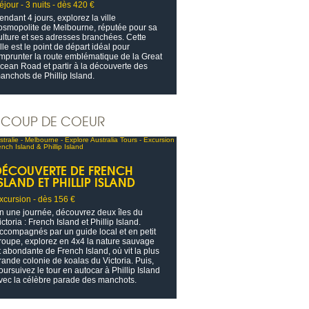
éjour - 3 nuits - dès 420 €
endant 4 jours, explorez la ville
osmopolite de Melbourne, réputée pour sa
ulture et ses adresses branchées. Cette
ille est le point de départ idéal pour
mprunter la route emblématique de la Great
cean Road et partir à la découverte des
anchots de Phillip Island.
COUP DE COEUR
DÉCOUVERTE DE FRENCH
SLAND ET PHILLIP ISLAND
xcursion - dès 156 €
n une journée, découvrez deux îles du
ictoria : French Island et Phillip Island.
ccompagnés par un guide local et en petit
roupe, explorez en 4x4 la nature sauvage
t abondante de French Island, où vit la plus
rande colonie de koalas du Victoria. Puis,
oursuivez le tour en autocar à Phillip Island
vec la célèbre parade des manchots.