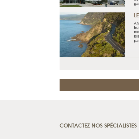
gas
L
A 
tro
ma
Is
pa
CONTACTEZ NOS SPÉCIALISTES 