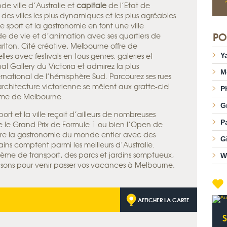
de ville d’Australie et
capitale
de l’Etat de
 des villes les plus dynamiques et les plus agréables
e sport et la gastronomie en font une ville
PO
 de vie et d’animation avec ses quartiers de
Carlton. Cité créative, Melbourne offre de
es avec festivals en tous genres, galeries et
Ya
l Gallery du Victoria et admirez la plus
M
ernational de l’hémisphère Sud. Parcourez ses rues
architecture victorienne se mêlent aux gratte-ciel
Ph
rme de Melbourne.
G
ort et la ville reçoit d’ailleurs de nombreuses
P
ue le Grand Prix de Formule 1 ou bien l’Open de
vre la gastronomie du monde entier avec des
G
tains comptent parmi les meilleurs d’Australie.
tème de transport, des parcs et jardins somptueux,
W
aisons pour venir passer vos vacances à Melbourne.
AFFICHER LA CARTE