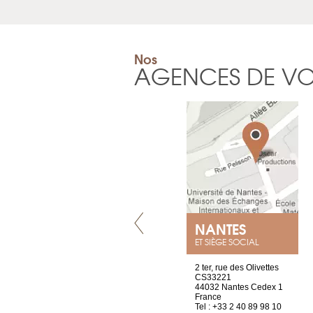
Nos
AGENCES DE V
LYON
NANTES
ET SIÈGE SOCIAL
4 rue A de Saint-Exupéry
2 ter, rue des Olivettes
69002 Lyon
CS33221
France
44032 Nantes Cedex 1
Tel : +33 4 81 88 45 65
France
Tel : +33 2 40 89 98 10