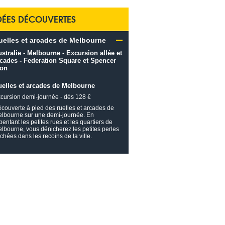
DÉES DÉCOUVERTES
uelles et arcades de Melbourne
uelles et arcades de Melbourne
cursion demi-journée - dès 128 €
couverte à pied des ruelles et arcades de
lbourne sur une demi-journée. En
pentant les petites rues et les quartiers de
lbourne, vous dénicherez les petites perles
chées dans les recoins de la ville.