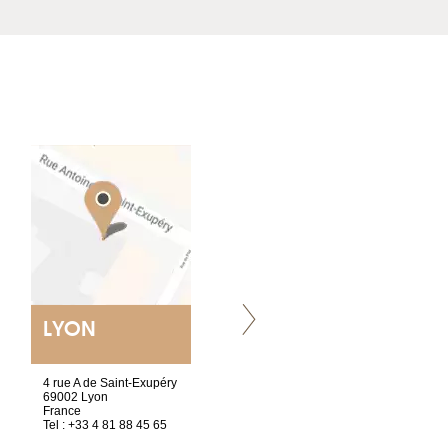
LYON
NANTES
ET SIÈGE SOCIAL
4 rue A de Saint-Exupéry
2 ter, rue des Olivettes
69002 Lyon
CS33221
France
44032 Nantes Cedex 1
Tel : +33 4 81 88 45 65
France
Tel : +33 2 40 89 98 10