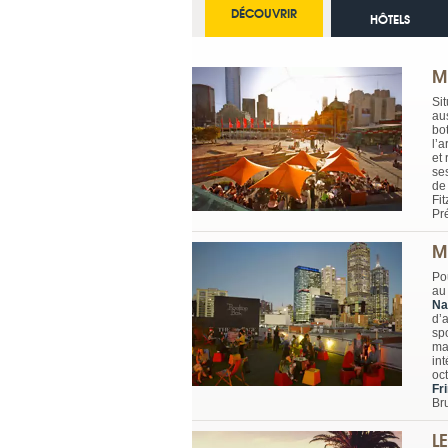
DÉCOUVRIR
HÔTELS
M
Sit
au
bo
l’
et
se
de
Fit
Pr
M
Po
au
Na
d’
spo
ma
in
oct
Fr
Br
L