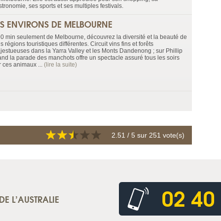
tronomie, ses sports et ses multiples festivals.
ES ENVIRONS DE MELBOURNE
90 min seulement de Melbourne, découvrez la diversité et la beauté de
is régions touristiques différentes. Circuit vins fins et forêts
jestueuses dans la Yarra Valley et les Monts Dandenong ; sur Phillip
land la parade des manchots offre un spectacle assuré tous les soirs
r ces animaux ...
(lire la suite)
2.51
/ 5 sur
251
vote(s)
02 40
DE L’AUSTRALIE