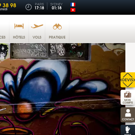
9 38 98
PARIS
SYDNEY
17:18
01:18
amedi
CES
HÔTELS
VOLS
PRATIQUE