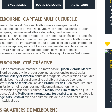
S
EXCURSIONS
TOURS & CIRCUITS
AUTOTOURS
P
c
c
v
ELBOURNE, CAPITALE MULTICULTURELLE
e
O
uée sur la côte du Victoria, Melbourne est une grande ville
m
stralienne pleine de vie. Découvrez-y de nombreux parcs et jardins
taniques, des ruelles et allées élégantes, des bâtiments à
architecture ancienne et moderne, de nombreux cafés, bars branchés
 restaurants. Passez une ou deux journées à découvrir Melbourne et
s faubourgs en tramway ou en tour organisé, et ainsi vous imprégner
 son atmosphère, sans oublier ses quartiers de caractère comme
zroy, St Kilda et Carlton qui débordent de vie et d’animation.
élassez-vous sur les rives de la Yarra River qui traverse Melbourne.
ELBOURNE, CITÉ CRÉATIVE
I
ur les amateurs de marchés, ne ratez pas le
Queen Victoria Market
,
E
 Nord du centre-ville et pour ceux qui apprécient les musées, la
tional Gallery of Victoria
abrite des magnifiques collections d’œuvres
E
art. Melbourne est aussi une ville qui vibre à chaque évènement
V
rtif :
Open de tennis
en Janvier,
Grand Prix de F
1 en mars. D’autres
A
nifestions moins connues mondialement, mais non moins
g
téressantes s’y tiennent comme le
Melbourne Film festival
en juin. En
e
obre, c’est le
Melbourne international festival of arts
, qui englobe le
g
inge Arts Festival
avec sa délirante fête de rue et son défilé dans
p
unswick street.
a
ES QUARTIERS DE MELBOURNE