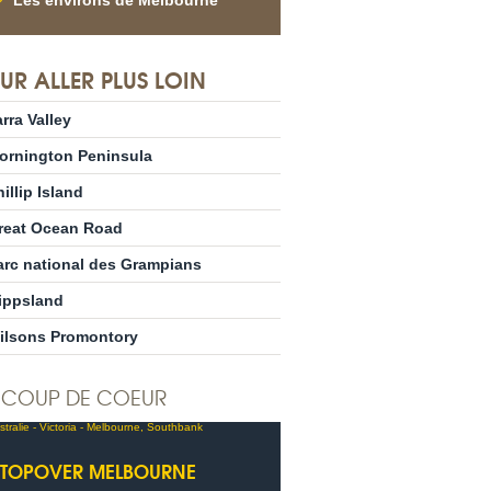
Les environs de Melbourne
UR ALLER PLUS LOIN
rra Valley
ornington Peninsula
illip Island
reat Ocean Road
arc national des Grampians
ippsland
ilsons Promontory
COUP DE COEUR
STOPOVER MELBOURNE