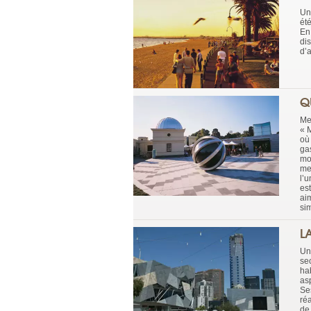
Un
ét
En 
di
d’a
Q
Me
« 
où
ga
mo
met
l’u
es
aim
si
L
Un
se
ha
asp
Se
réa
de