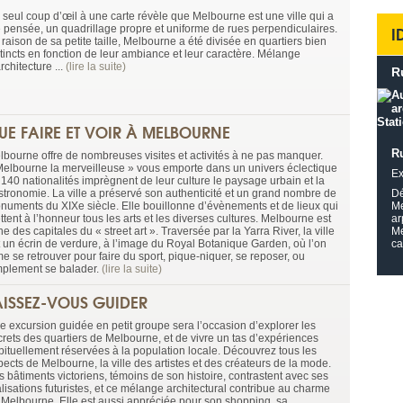
 seul coup d’œil à une carte révèle que Melbourne est une ville qui a
I
é pensée, un quadrillage propre et uniforme de rues perpendiculaires.
raison de sa petite taille, Melbourne a été divisée en quartiers bien
stincts en fonction de leur ambiance et leur caractère. Mélange
rchitecture ...
(lire la suite)
R
UE FAIRE ET VOIR À MELBOURNE
R
lbourne offre de nombreuses visites et activités à ne pas manquer.
Melbourne la merveilleuse » vous emporte dans un univers éclectique
Ex
 140 nationalités imprègnent de leur culture le paysage urbain et la
stronomie. La ville a préservé son authenticité et un grand nombre de
Dé
numents du XIXe siècle. Elle bouillonne d’évènements et de lieux qui
Me
tent à l’honneur tous les arts et les diverses cultures. Melbourne est
ar
ne des capitales du « street art ». Traversée par la Yarra River, la ville
Me
t un écrin de verdure, à l’image du Royal Botanique Garden, où l’on
ca
e se retrouver pour faire du sport, pique-niquer, se reposer, ou
mplement se balader.
(lire la suite)
AISSEZ-VOUS GUIDER
e excursion guidée en petit groupe sera l’occasion d’explorer les
crets des quartiers de Melbourne, et de vivre un tas d’expériences
bituellement réservées à la population locale. Découvrez tous les
ects de Melbourne, la ville des artistes et des créateurs de la mode.
s bâtiments victoriens, témoins de son histoire, contrastent avec ses
lisations futuristes, et ce mélange architectural contribue au charme
 Melbourne. Elle est aussi appréciée pour son shopping, sa