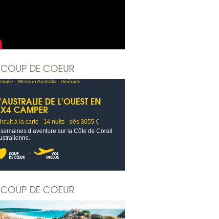
COUP DE COEUR
’AUSTRALIE DE L’OUEST EN
4X4 CAMPER
ircuit à la carte - 14 nuits - dès 3055 €
 semaines d’aventure sur la Côte de Corail
ustralienne.
COUP DE COEUR