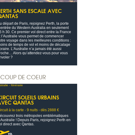
PERTH SANS ESCALE AVEC
QANTAS
u départ de Paris, rejoignez Perth, la porte
’entrée du Western Australia en seulement
6 h 30. Ce premier vol direct entre la France
t l’Australie vous permet de commencer
otre voyage dans les meilleures conditions :
oins de temps de vol et moins de décalage
oraire. L’Australie n’a jamais été aussi
roche… Alors qu’attendez-vous pour vous
nvoler ?
COUP DE COEUR
IRCUIT SOLEILS URBAINS
AVEC QANTAS
ircuit à la carte - 9 nuits - dès 2888 €
écouvrez trois métropoles emblématiques
’Australie ! Depuis Paris, rejoignez Perth en
ol direct avec Qantas.