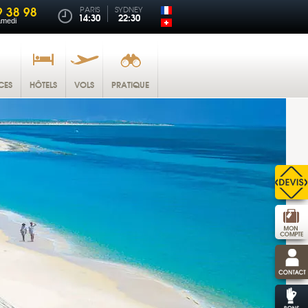
9 38 98
PARIS
SYDNEY
14:30
22:30
amedi
CES
HÔTELS
VOLS
PRATIQUE