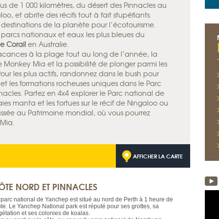
lus de 1 000 kilomètres, du désert des Pinnacles au
o, et abrite des récifs tout à fait stupéfiants.
 destinations de la planète pour l’écotourisme.
 parcs nationaux et eaux les plus bleues du
e Corail
en Australie.
acances à la plage tout au long de l’année, la
 Monkey Mia et la possibilité de plonger parmi les
our les plus actifs, randonnez dans le bush pour
es et les formations rocheuses uniques dans le Parc
nacles. Partez en 4x4 explorer le Parc national de
s manta et les tortues sur le récif de Ningaloo ou
lassée au Patrimoine mondial, où vous pourrez
 Mia.
AFFICHER LA CARTE
ÔTE NORD ET PINNACLES
 parc national de Yanchep est situé au nord de Perth à 1 heure de
ute. Le Yanchep National park est réputé pour ses grottes, sa
gétation et ses colonies de koalas.