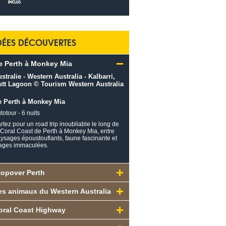
DÉES DÉCOUVERTES
e Perth à Monkey Mia
e Perth à Monkey Mia
totour - 6 nuits
rtez pour un road trip inoubliable le long de
 Coral Coast de Perth à Monkey Mia, entre
ysages époustouflants, faune fascinante et
ages immaculées.
topover Perth
es animaux du Western Australia
oral Coast Highway