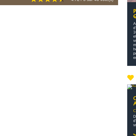
A
d
1
e
v
m
h
p
e
C
C
D
d
v