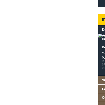
I
D
D
Au
Pa
la
pa
pl
S
L
C