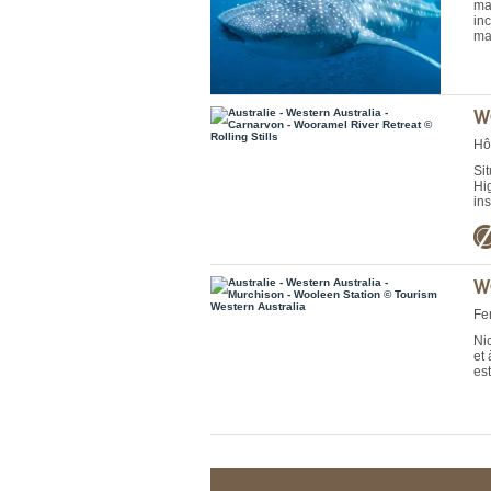
ma
in
ma
W
Hôt
Si
Hi
ins
W
Fe
Ni
et
es