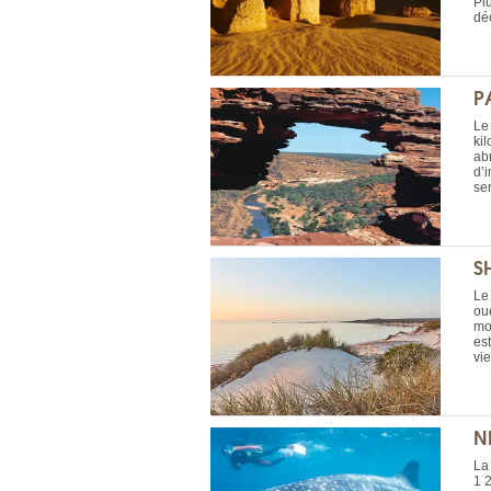
Pl
dé
P
Le 
ki
ab
d’
sen
S
Le
ou
mo
es
vie
N
La 
1 