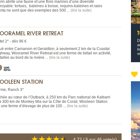
rin abrite une faune et une flore marines d’une diversité
croyable: tortues, baleines à bosse, requins-baleines et raies
nta ne sont que des exemples des 500 ...
(lire la suite)
T
OORAMEL RIVER RETREAT
D
el 2* - dès 96 €
a
tué entre Carnarvon et Geraldton, à seulement 2 km de la Coastal
l
ghway, Wooramel River Retreat est une ferme de bétail en activité,
v
tallée au bord de la rivière ...
(lire la suite)
OOLEEN STATION
rme, Ranch 3*
chée au cœur de l’Outback, à 250 km du Parc national de Kalbarri
 à 300 km de Monkey Mia sur la Côte de Corail, Wooleen Station
t une ferme d’élevage de plus de 100 ...
(lire la suite)
4.72
/ 5 sur
46
vote(s)