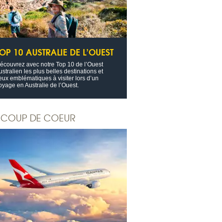
OP 10 AUSTRALIE DE L’OUEST
écouvrez avec notre Top 10 de l’Ouest
ustralien les plus belles destinations et
ieux emblématiques à visiter lors d’un
oyage en Australie de l’Ouest.
COUP DE COEUR