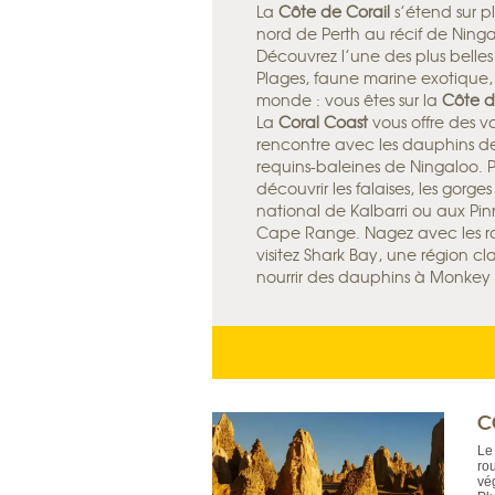
La
Côte de Corail
s’étend sur p
nord de Perth au récif de Ningalo
Découvrez l’une des plus belles
Plages, faune marine exotique,
monde : vous êtes sur la
Côte d
La
Coral Coast
vous offre des v
rencontre avec les dauphins de
requins-baleines de Ningaloo. P
découvrir les falaises, les gorg
national de Kalbarri ou aux Pin
Cape Range. Nagez avec les raie
visitez Shark Bay, une région c
nourrir des dauphins à Monkey
C
Le
ro
vé