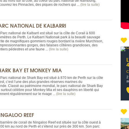
us au nord sur la côte, au coeur du parc national de Nambung,
couvrez les Pinnacles, des piques de rochers qui ...
(lire la suite)
ARC NATIONAL DE KALBARRI
Parc national de Kalbarri est situé sur la côte de Corail à 600
lomètres de Perth. Le Kalbarri Nationak park à la beauté sauvage
rite de magnifiques gommiers rouges bordant la rivière Murchison,
impressionnantes gorges, des falaises côtières grandioses, des
tiers pédestres et une faune ...
(lire la suite)
L
HARK BAY ET MONKEY MIA
C
2
 Parc national de Shark Bay est situé à 870 km de Perth sur la côte
a
est, c’est l’une des plus grandes réserves marines du
nde. Classé au patrimoine mondial, le parc national de Shark Bay
t surtout célèbre pour Monkey Mia et ses dauphins en liberté qui
nnent régulièrement sur le rivage ...
(lire la suite)
INGALOO REEF
barrière de corail de Ningaloo Reef est située sur la côte ouest à
200 km au nord de Perth et s’étend sur près de 300 km. Son parc